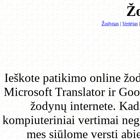
Žodynas
|
Vertėjas
Ieškote patikimo online žod
Microsoft Translator ir Goo
žodynų internete. Kada
kompiuteriniai vertimai ne
mes siūlome versti abi