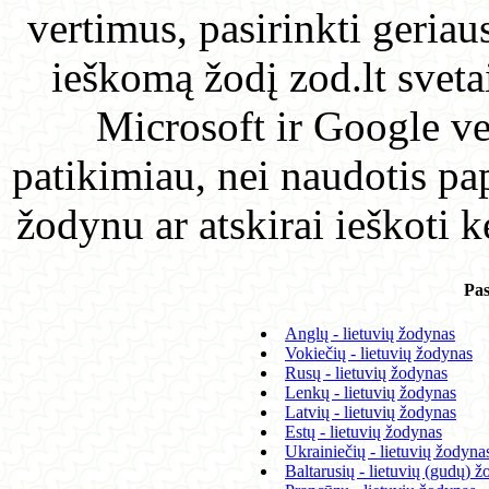
vertimus, pasirinkti geriau
ieškomą žodį zod.lt sveta
Microsoft ir Google ver
patikimiau, nei naudotis pa
žodynu ar atskirai ieškoti 
Pas
Anglų - lietuvių žodynas
Vokiečių - lietuvių žodynas
Rusų - lietuvių žodynas
Lenkų - lietuvių žodynas
Latvių - lietuvių žodynas
Estų - lietuvių žodynas
Ukrainiečių - lietuvių žodyna
Baltarusių - lietuvių (gudų) 